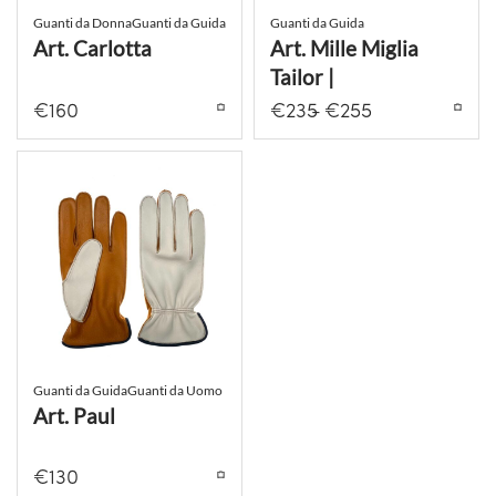
Guanti da Donna
Guanti da Guida
Guanti da Guida
Art. Carlotta
Art. Mille Miglia
Tailor |
personalizzabile
€
160
€
235
€
255
Guanti da Guida
Guanti da Uomo
Art. Paul
€
130