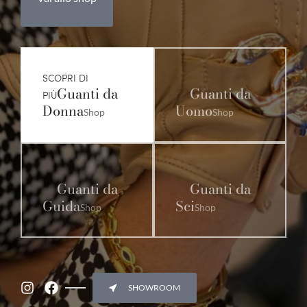
SCOPRI DI
Guanti da
Guanti da
PIÙ
Donna
Uomo
Shop
Shop
Guanti da
Guanti da
Guida
Sci
Shop
Shop
SHOWROOM