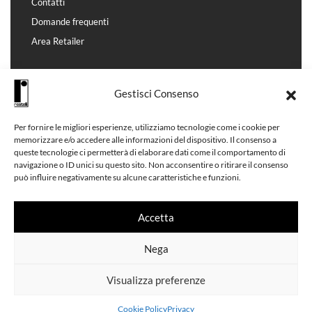
Contatti
Domande frequenti
Area Retailer
HELP
Gestisci Consenso
Privacy
Condizioni di vendita
Per fornire le migliori esperienze, utilizziamo tecnologie come i cookie per
memorizzare e/o accedere alle informazioni del dispositivo. Il consenso a
Cookie Policy (UE)
queste tecnologie ci permetterà di elaborare dati come il comportamento di
navigazione o ID unici su questo sito. Non acconsentire o ritirare il consenso
può influire negativamente su alcune caratteristiche e funzioni.
Accetta
SPEDIZIONI
RESI
SUPPORTO &
RAPIDE
FACILI
ASSISTENZA
Nega
Visualizza preferenze
©2026 Restelli SRL P.Iva/CF 11851130960
Cookie Policy
Privacy