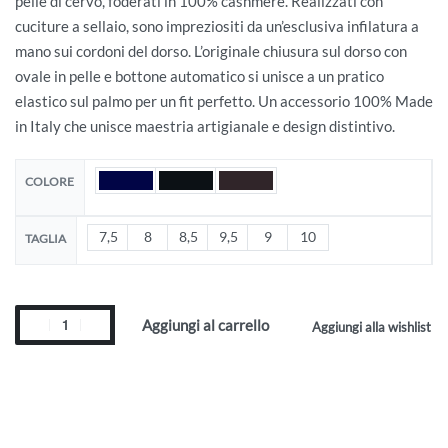
pelle di cervo, foderati in 100% cashmere. Realizzati con
cuciture a sellaio, sono impreziositi da un’esclusiva infilatura a
mano sui cordoni del dorso. L’originale chiusura sul dorso con
ovale in pelle e bottone automatico si unisce a un pratico
elastico sul palmo per un fit perfetto. Un accessorio 100% Made
in Italy che unisce maestria artigianale e design distintivo.
COLORE
7,5
8
8,5
9,5
9
10
TAGLIA
Aggiungi al carrello
Aggiungi alla wishlist