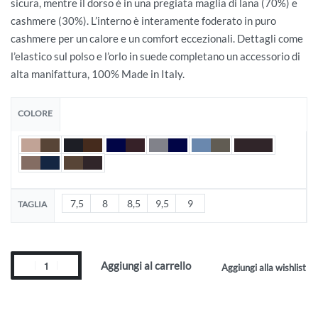
sicura, mentre il dorso è in una pregiata maglia di lana (70%) e
cashmere (30%). L’interno è interamente foderato in puro
cashmere per un calore e un comfort eccezionali. Dettagli come
l’elastico sul polso e l’orlo in suede completano un accessorio di
alta manifattura, 100% Made in Italy.
COLORE
7,5
8
8,5
9,5
9
TAGLIA
Aggiungi al carrello
Aggiungi alla wishlist