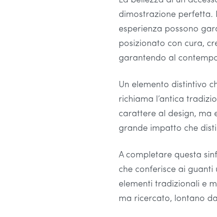
La bellezza di un accesso
dimostrazione perfetta. 
esperienza possono gara
posizionato con cura, c
garantendo al contempo 
Un elemento distintivo c
richiama l’antica tradizi
carattere al design, ma e
grande impatto che dist
A completare questa sinfo
che conferisce ai guant
elementi tradizionali e m
ma ricercato, lontano dal