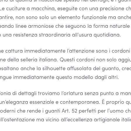
rio di qualità si nasconde spesso nei dettagli, e i guant
Le cuciture a macchina, eseguite con una precisione ch
ntire, non sono solo un elemento funzionale ma anche
reando linee armoniose che seguono la forma naturale
una resistenza straordinaria all’usura quotidiana.
he cattura immediatamente l’attenzione sono i cordoni s
one della selleria italiana. Questi cordoni non solo agg
saltano anche la silhouette affusolata del guanto, crea
ingue immediatamente questo modello dagli altri.
nia di dettagli troviamo l’orlatura senza punto a mano,
i un’eleganza essenziale e contemporanea. È proprio q
oderni che rende i guanti Art. 52 perfetti per l’uomo c
l’ostentazione ma vicino all’eccellenza artigianale ital