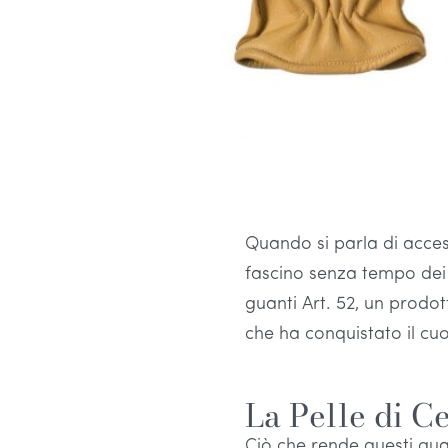
Quando si parla di acces
fascino senza tempo dei g
guanti Art. 52, un prodo
che ha conquistato il cu
La Pelle di C
Ciò che rende questi gua