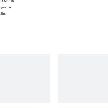
ccessorio
leganza
ile,