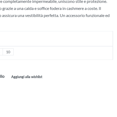
re completamente impermeabile, uniscono stile e protezione.
o grazie a una calda e soffice fodera in cashmere a coste. Il
o assicura una vestibilità perfetta. Un accessorio funzionale ed
5
10
llo
Aggiungi alla wishlist