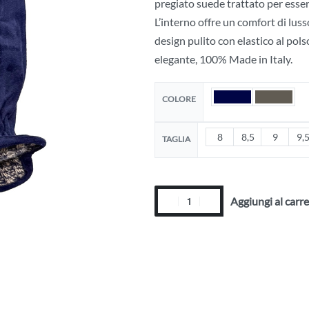
pregiato suede trattato per esse
L’interno offre un comfort di luss
design pulito con elastico al pols
elegante, 100% Made in Italy.
COLORE
8
8,5
9
9,
TAGLIA
Aggiungi al carre