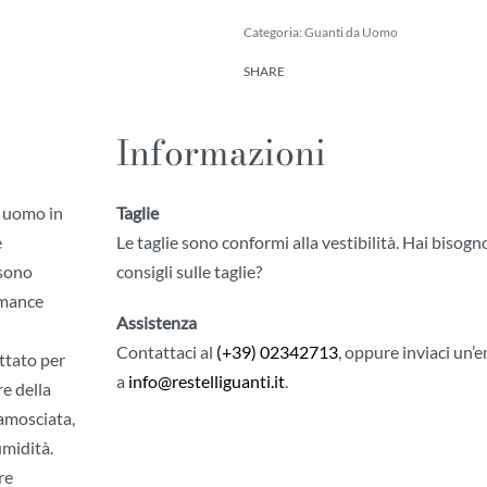
Categoria:
Guanti da Uomo
SHARE
Informazioni
a uomo in
Taglie
e
Le taglie sono conformi alla vestibilità. Hai bisogn
 sono
consigli sulle taglie?
ormance
Assistenza
Contattaci al
(+39) 02342713
, oppure inviaci un’e
ttato per
a
info@restelliguanti.it
.
e della
camosciata,
umidità.
re