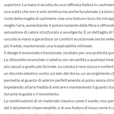
superiore. La mano è accolta da una raffinata fodera in cashmere
una scelta che non è solo estetica ma anche funzionale. La lavor
coste della maglia di cashmere crea una texture ricca che intrap
meglio l’aria, aumentando il potere isolante della fibra e offren
sensazione di calore strutturato e avvolgente. È un dettaglio di 
coccola la mano e garantisce un comfort eccezionale anche nell
più fredde, mantenendo una traspirabilità ottimale.
Il design è essenziale e funzionale, studiato per una praticità qu
La silhouette essenziale si adatta con versatilità a qualsiasi look
più casual a quello più formale. La calzata è resa sicura e confor
un discreto elastico cucito sul lato del dorso, un accorgimento c
permette al guanto di aderire perfettamente al polso senza stri
impedendo all’aria fredda di entrare e mantenendo il guanto sta
durante la guida o il movimento.
La combinazione di un materiale classico come il suede, reso p
dal trattamento impermeabile, e di una fodera di lusso come il 