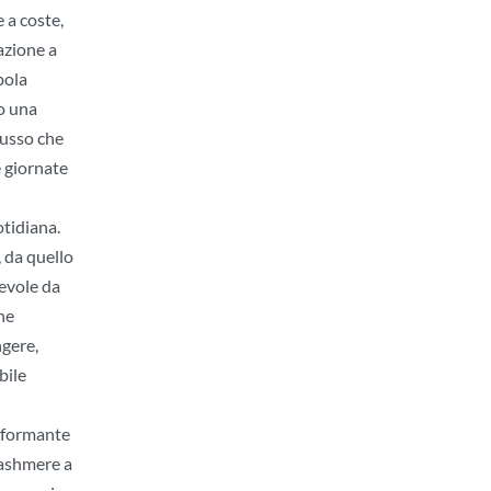
 a coste,
azione a
pola
do una
lusso che
e giornate
otidiana.
, da quello
tevole da
he
ngere,
bile
erformante
cashmere a